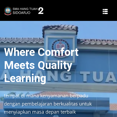
Where Comfort
Meets Quality
Learning
tempat di mana kenyamanan berpadu
dengan pembelajaran berkualitas untuk
menyiapkan masa depan terbaik