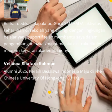
Berkat dedikasi Bapak/Ibu Guru SMAHADA, aktivitas
sehari-hari di sekolah yang diiringi dengan lingkungan
belajar yang suportif telah membantu saya dalam
pengembangan bakat/minat melalui ekstrakurikuler
maupun kegiatan akademik lainnya.
Vellacia Shafara Rahman
Alumni 2025, Peraih Beasiswa Indonesia Maju di The
Chinese University Of Hongkong (CUHK)