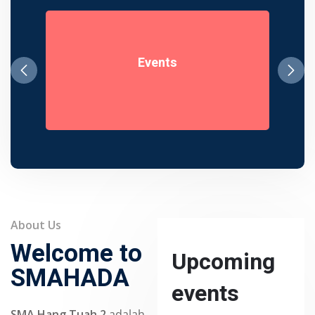
Events
About Us
Welcome to
Upcoming
SMAHADA
events
SMA Hang Tuah 2
adalah