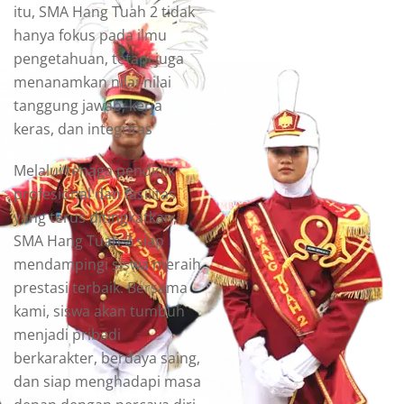
itu, SMA Hang Tuah 2 tidak
hanya fokus pada ilmu
pengetahuan, tetapi juga
menanamkan nilai-nilai
tanggung jawab, kerja
keras, dan integritas
Melalui tenaga pendidik
profesional dan fasilitas
yang terus ditingkatkan,
SMA Hang Tuah 2 siap
mendampingi siswa meraih
prestasi terbaik. Bersama
kami, siswa akan tumbuh
menjadi pribadi
berkarakter, berdaya saing,
dan siap menghadapi masa