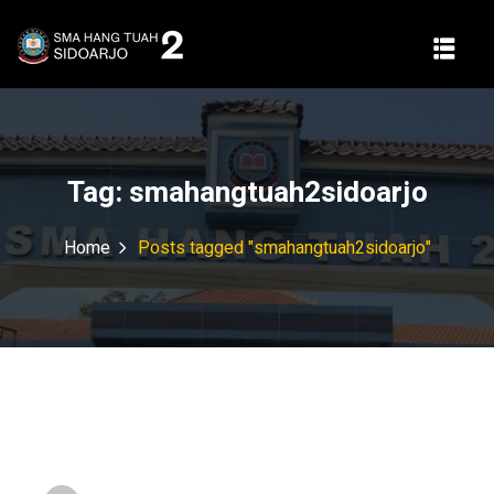
Tag:
smahangtuah2sidoarjo
Home
Posts tagged "smahangtuah2sidoarjo"