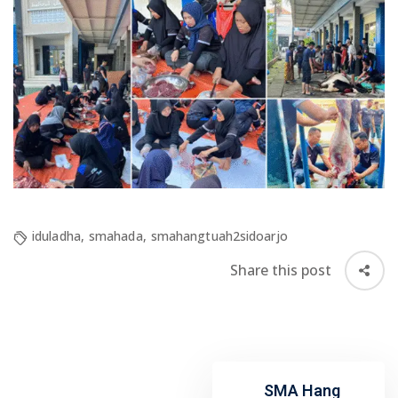
iduladha
,
smahada
,
smahangtuah2sidoarjo
Share this post
SMA Hang