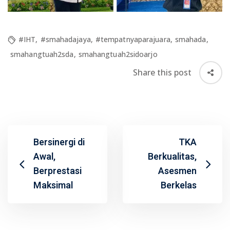
#IHT
,
#smahadajaya
,
#tempatnyaparajuara
,
smahada
,
smahangtuah2sda
,
smahangtuah2sidoarjo
Share this post
Bersinergi di
TKA
Awal,
Berkualitas,
Berprestasi
Asesmen
Maksimal
Berkelas