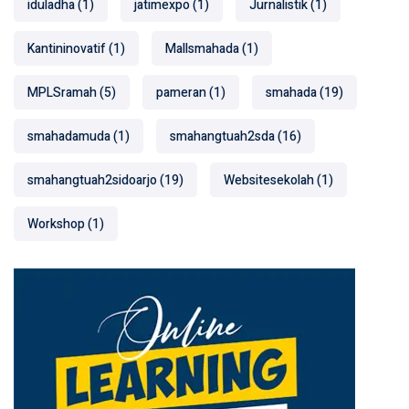
iduladha
(1)
jatimexpo
(1)
Jurnalistik
(1)
Kantininovatif
(1)
Mallsmahada
(1)
MPLSramah
(5)
pameran
(1)
smahada
(19)
smahadamuda
(1)
smahangtuah2sda
(16)
smahangtuah2sidoarjo
(19)
Websitesekolah
(1)
Workshop
(1)