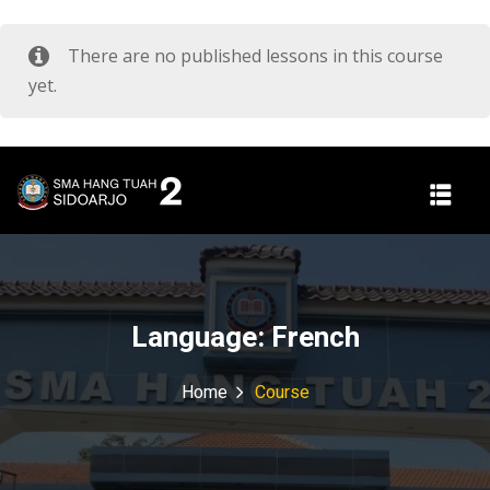
There are no published lessons in this course
yet.
Language:
French
Home
Course