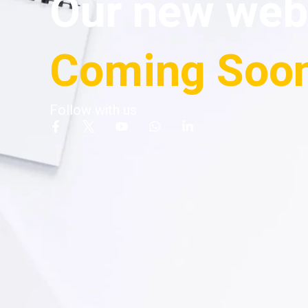
Our new webs
Coming Soon
Follow with us