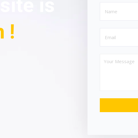
ite is
 !