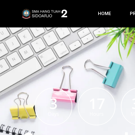
HOME
P
3
17
Days
Hours
M