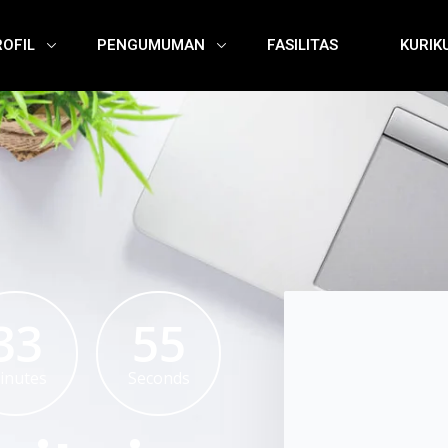
ROFIL
PENGUMUMAN
FASILITAS
KURIK
33
54
inutes
Seconds